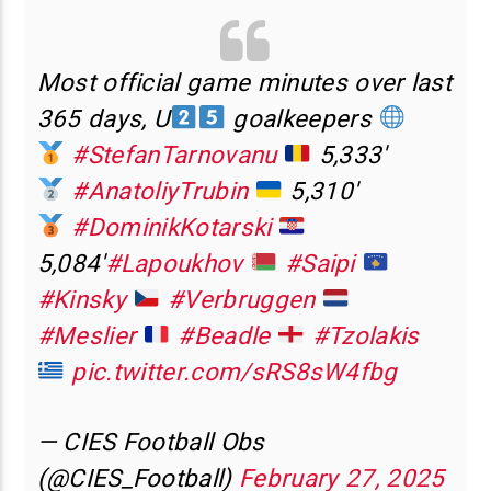
Most official game minutes over last
365 days, U
goalkeepers
#StefanTarnovanu
5,333′
#AnatoliyTrubin
5,310′
#DominikKotarski
5,084′
#Lapoukhov
#Saipi
#Kinsky
#Verbruggen
#Meslier
#Beadle
#Tzolakis
pic.twitter.com/sRS8sW4fbg
— CIES Football Obs
(@CIES_Football)
February 27, 2025