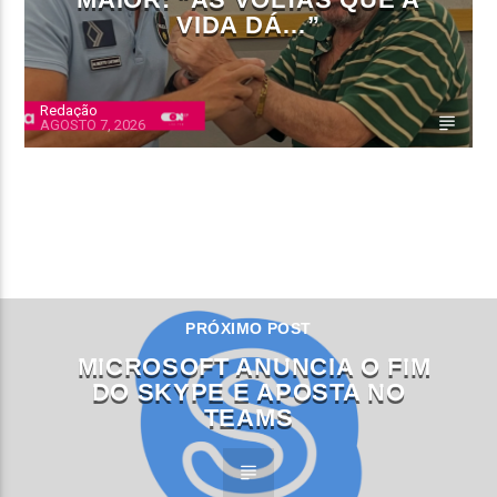
VIDA DÁ…”
Redação
AGOSTO 7, 2026
CONTINUE LENDO
PRÓXIMO POST
MICROSOFT ANUNCIA O FIM
DO SKYPE E APOSTA NO
TEAMS