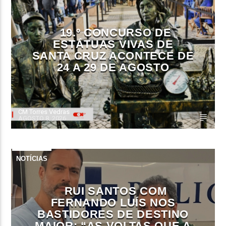
19.º CONCURSO DE
ESTÁTUAS VIVAS DE
SANTA CRUZ ACONTECE DE
24 A 29 DE AGOSTO
CM Torres Vedras
AGOSTO 8, 2026
NOTÍCIAS
RUI SANTOS COM
FERNANDO LUÍS NOS
BASTIDORES DE DESTINO
MAIOR: “AS VOLTAS QUE A