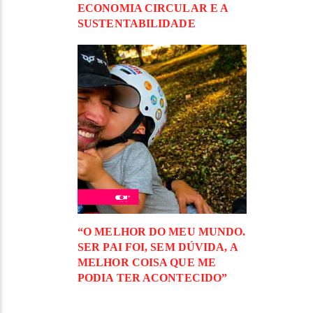
ECONOMIA CIRCULAR E A
SUSTENTABILIDADE
“O MELHOR DO MEU MUNDO.
SER PAI FOI, SEM DÚVIDA, A
MELHOR COISA QUE ME
PODIA TER ACONTECIDO”