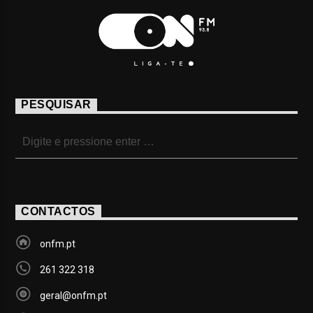
PESQUISAR
CONTACTOS
onfm.pt
261 322 318
geral@onfm.pt