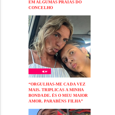
EM ALGUMAS PRAIAS DO
CONCELHO
“ORGULHAS-ME CADA VEZ
MAIS. TRIPLICAS A MINHA
BONDADE. ÉS O MEU MAIOR
AMOR. PARABÉNS FILHA”