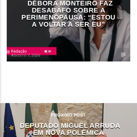
DÉBORA MONTEIRO FAZ
DESABAFO SOBRE A
PERIMENOPAUSA: “ESTOU
A VOLTAR A SER EU”
Redação
AGOSTO 7, 2026
CONTINUE LENDO
PRÓXIMO POST
DEPUTADO MIGUEL ARRUDA
EM NOVA POLÉMICA