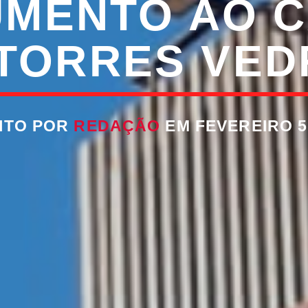
MENTO AO 
 TORRES VED
ITO POR
REDAÇÃO
EM FEVEREIRO 5,