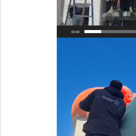
00:00
Reprodutor
de
vídeo