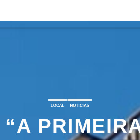
S
VÍDEOS
TORRES VEDRAS
CONT
ATUAL
ULO
TA
LOCAL
NOTÍCIAS
 “A PRIMEIR