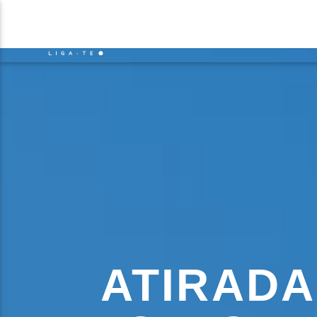
NOTÍCIAS
EVENTO
FAIXA 
ON FM
TÍT
LIGA-TE
ARTIS
ATIRADA