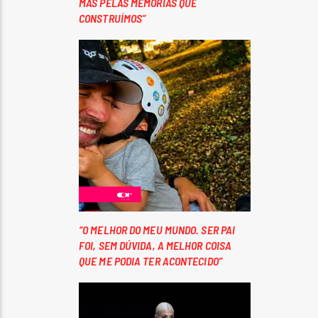
MAS PELAS MEMÓRIAS QUE
CONSTRUÍMOS”
“O MELHOR DO MEU MUNDO. SER PAI
FOI, SEM DÚVIDA, A MELHOR COISA
QUE ME PODIA TER ACONTECIDO”