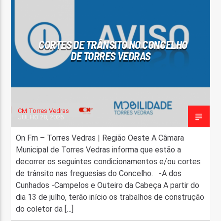
FAIXA ATUAL
TÍTULO
CORTES DE TRÂNSITO NO CONCELHO
ARTISTA
DE TORRES VEDRAS
CM Torres Vedras
JULHO 28, 2026
ON FM
On Fm – Torres Vedras | Região Oeste A Câmara
Municipal de Torres Vedras informa que estão a
decorrer os seguintes condicionamentos e/ou cortes
de trânsito nas freguesias do Concelho. -A dos
Cunhados -Campelos e Outeiro da Cabeça A partir do
dia 13 de julho, terão início os trabalhos de construção
do coletor da […]