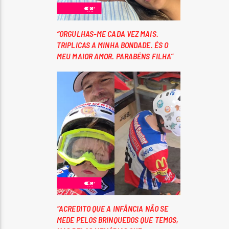
“ORGULHAS-ME CADA VEZ MAIS.
TRIPLICAS A MINHA BONDADE. ÉS O
MEU MAIOR AMOR. PARABÉNS FILHA”
“ACREDITO QUE A INFÂNCIA NÃO SE
MEDE PELOS BRINQUEDOS QUE TEMOS,