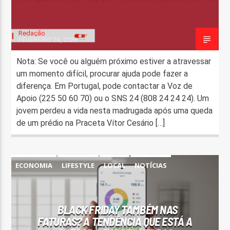
Redação
FEVEREIRO 28, 2026
Nota: Se você ou alguém próximo estiver a atravessar
um momento difícil, procurar ajuda pode fazer a
diferença. Em Portugal, pode contactar a Voz de
Apoio (225 50 60 70) ou o SNS 24 (808 24 24 24). Um
jovem perdeu a vida nesta madrugada após uma queda
de um prédio na Praceta Vítor Cesário […]
ECONOMIA
LIFESTYLE
LOCAL
NOTÍCIAS
TORRES VEDRAS
BLACK FRIDAY TAMBÉM NAS
FATURAS? A TENDÊNCIA QUE ESTÁ A