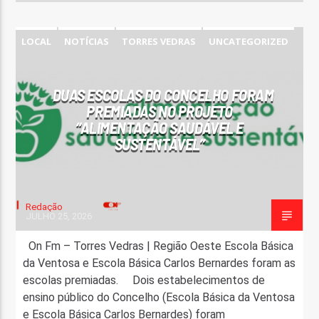
LOCAL
NOTÍCIAS
TORRES VEDRAS
UNCATEGORIZED
DUAS ESCOLAS DO CONCELHO FORAM
PREMIADAS NO PROJETO
“ALIMENTAÇÃO SAUDÁVEL E
SUSTENTÁVEL”
Redação
JULHO 25, 2026
On Fm – Torres Vedras | Região Oeste Escola Básica
da Ventosa e Escola Básica Carlos Bernardes foram as
escolas premiadas. Dois estabelecimentos de
ensino público do Concelho (Escola Básica da Ventosa
e Escola Básica Carlos Bernardes) foram