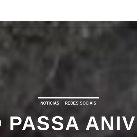
S
VÍDEOS
TORRES VEDRAS
CONT
ATUAL
ULO
TA
NOTÍCIAS
REDES SOCIAIS
 PASSA ANI