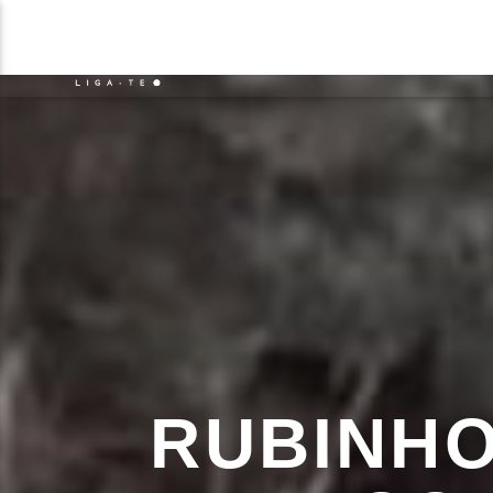
NOTÍCIAS
EVENTO
FAIXA 
ON FM
TÍT
LIGA-TE
ARTIS
RUBINHO