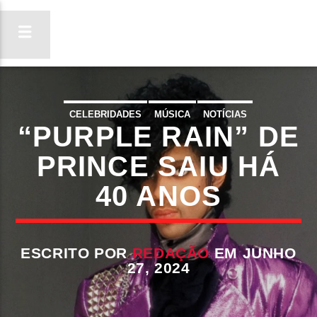
CELEBRIDADES
MÚSICA
NOTÍCIAS
“PURPLE RAIN” DE
ON FM
LIGA-TE
PRINCE SAIU HÁ
40 ANOS
ESCRITO POR
REDAÇÃO
EM JUNHO
27, 2024