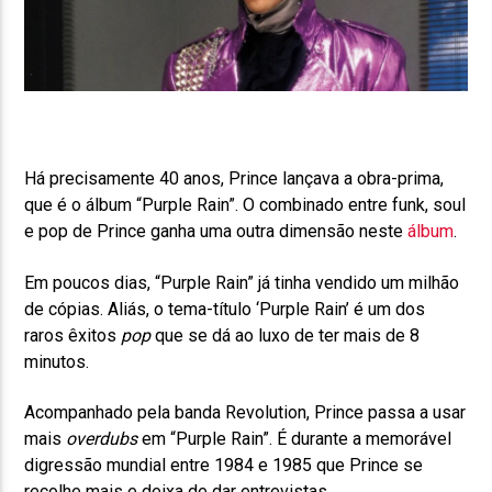
Há precisamente 40 anos, Prince lançava a obra-prima,
que é o álbum “Purple Rain”. O combinado entre funk, soul
e pop de Prince ganha uma outra dimensão neste
álbum
.
Em poucos dias, “Purple Rain” já tinha vendido um milhão
de cópias. Aliás, o tema-título ‘Purple Rain’ é um dos
raros êxitos
pop
que se dá ao luxo de ter mais de 8
minutos.
Acompanhado pela banda Revolution, Prince passa a usar
mais
overdubs
em “Purple Rain”. É durante a memorável
digressão mundial entre 1984 e 1985 que Prince se
recolhe mais e deixa de dar entrevistas.