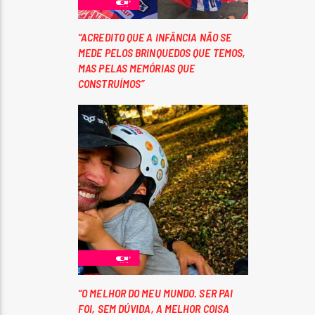
“ACREDITO QUE A INFÂNCIA NÃO SE
MEDE PELOS BRINQUEDOS QUE TEMOS,
MAS PELAS MEMÓRIAS QUE
CONSTRUÍMOS”
“O MELHOR DO MEU MUNDO. SER PAI
FOI, SEM DÚVIDA, A MELHOR COISA