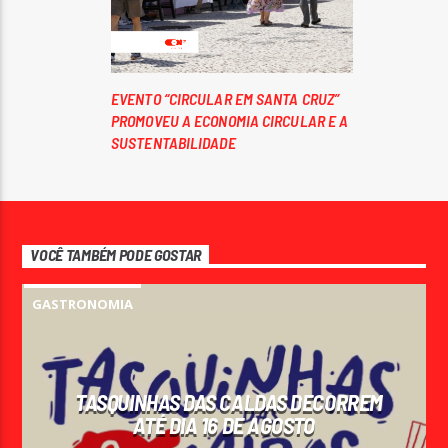
EVENTO “CIRCULAR EM SANTA CRUZ”
PROMOVEU A ECONOMIA CIRCULAR E A
SUSTENTABILIDADE
VOCÊ TAMBÉM PODE GOSTAR
GASTRONOMIA
TASQUINHAS DAS CALDAS DECORREM
ATÉ DIA 16 DE AGOSTO