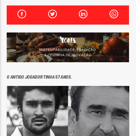
FAIXA ATUAL
TÍTULO
ARTISTA
ON FM
O ANTIGO JOGADOR TINHA 57 ANOS.