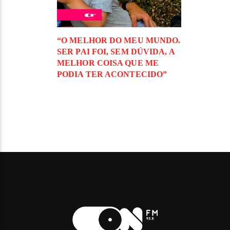
“O MELHOR DO MEU MUNDO.
SER PAI FOI, SEM DÚVIDA, A
MELHOR COISA QUE ME
PODIA TER ACONTECIDO”