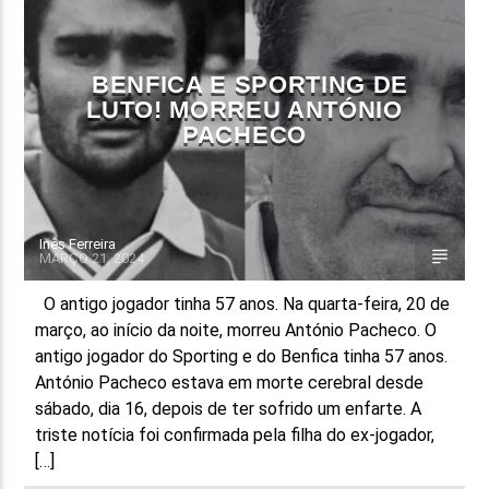
FAIXA ATUAL
TÍTULO
BENFICA E SPORTING DE
ARTISTA
LUTO! MORREU ANTÓNIO
PACHECO
Inês Ferreira
MARÇO 21, 2024
ON FM
O antigo jogador tinha 57 anos. Na quarta-feira, 20 de
março, ao início da noite, morreu António Pacheco. O
antigo jogador do Sporting e do Benfica tinha 57 anos.
António Pacheco estava em morte cerebral desde
sábado, dia 16, depois de ter sofrido um enfarte. A
triste notícia foi confirmada pela filha do ex-jogador,
[…]