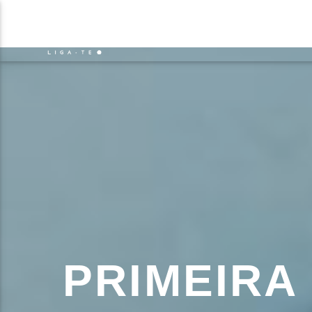
NOTÍCIAS
EVENTO
FAIXA 
ON FM
TÍT
LIGA-TE
ARTIS
PRIMEIRA 