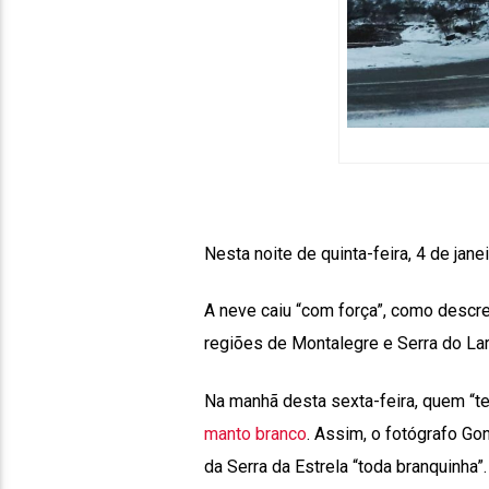
Nesta noite de quinta-feira, 4 de jane
A neve caiu “com força”, como descr
regiões de Montalegre e Serra do La
Na manhã desta sexta-feira, quem “te
manto branco
. Assim, o fotógrafo Go
da Serra da Estrela “toda branquinha”.