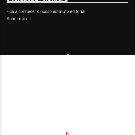
Fica a conhecer o nosso estatuto editorial
Sabe mais
© 2023 On Fm, Todos os direitos reservados. Por
Slingshot
NOTÍCIAS
EVENTOS
VÍDEOS
CONTACTOS