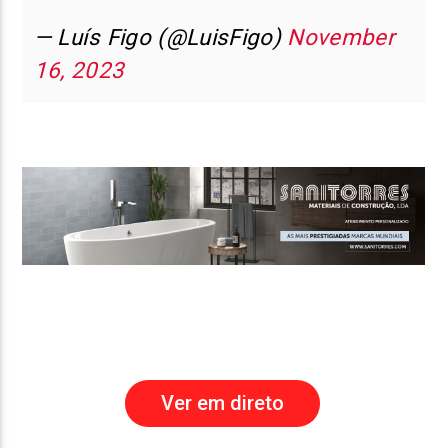
— Luís Figo (@LuisFigo)
November
16, 2023
Ver em direto