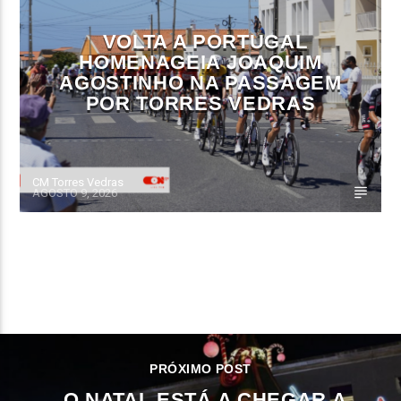
VOLTA A PORTUGAL
HOMENAGEIA JOAQUIM
AGOSTINHO NA PASSAGEM
POR TORRES VEDRAS
CM Torres Vedras
AGOSTO 9, 2026
CONTINUE LENDO
PRÓXIMO POST
O NATAL ESTÁ A CHEGAR A