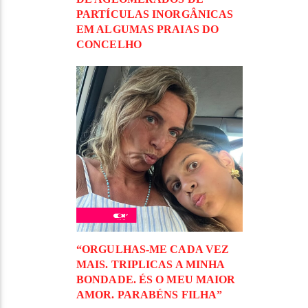
PARTÍCULAS INORGÂNICAS
EM ALGUMAS PRAIAS DO
CONCELHO
“ORGULHAS-ME CADA VEZ
MAIS. TRIPLICAS A MINHA
BONDADE. ÉS O MEU MAIOR
AMOR. PARABÉNS FILHA”