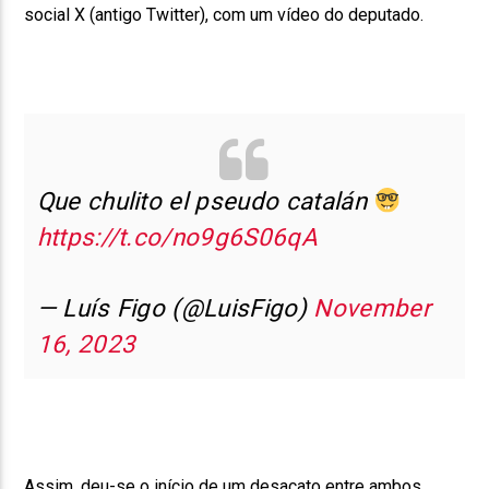
social X (antigo Twitter), com um vídeo do deputado.
Que chulito el pseudo catalán
https://t.co/no9g6S06qA
— Luís Figo (@LuisFigo)
November
16, 2023
Assim, deu-se o início de um desacato entre ambos