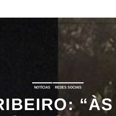
S
VÍDEOS
TORRES VEDRAS
CONT
ATUAL
ULO
TA
NOTÍCIAS
REDES SOCIAIS
RIBEIRO: “ÀS