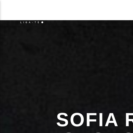
NOTÍCIAS
EVENTO
FAIXA 
ON FM
TÍT
LIGA-TE
ARTIS
SOFIA 