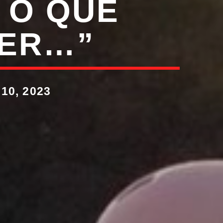
 O QUE
ZER…”
0, 2023