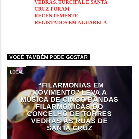
VEDRAS, TURCIFAL E SANTA
CRUZ FORAM
RECENTEMENTE
REGISTADOS EM AGUARELA
VOCÊ TAMBÉM PODE GOSTAR
LOCAL
“FILARMONIAS EM
MOVIMENTO” LEVA A
MÚSICA DE CINCO BANDAS
FILARMÓNICAS DO
CONCELHO DE TORRES
VEDRAS ÀS RUAS DE
SANTA CRUZ