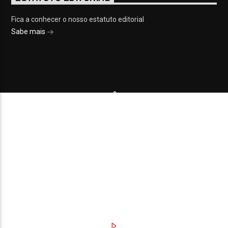
Fica a conhecer o nosso estatuto editorial
Sabe mais
© 2023 On Fm, Todos os direitos reservados. Por
Slingshot
NOTÍCIAS
EVENTOS
VÍDEOS
CONTACTOS