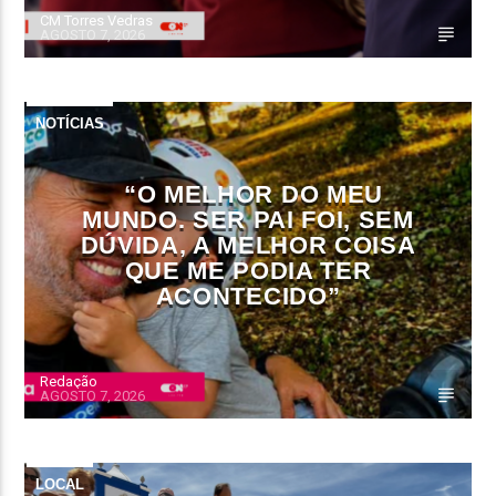
CM Torres Vedras
AGOSTO 7, 2026
NOTÍCIAS
“O MELHOR DO MEU
MUNDO. SER PAI FOI, SEM
DÚVIDA, A MELHOR COISA
QUE ME PODIA TER
ACONTECIDO”
Redação
AGOSTO 7, 2026
LOCAL