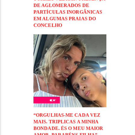
DE AGLOMERADOS DE
PARTÍCULAS INORGÂNICAS
EM ALGUMAS PRAIAS DO
CONCELHO
“ORGULHAS-ME CADA VEZ
MAIS. TRIPLICAS A MINHA
BONDADE. ÉS O MEU MAIOR
AMOR. PARABÉNS FILHA”