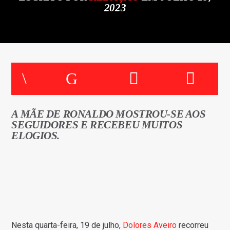
2023
FAIXA ATUAL
TÍTULO
ARTISTA
A MÃE DE RONALDO MOSTROU-SE AOS
SEGUIDORES E RECEBEU MUITOS
ON FM
ELOGIOS.
Nesta quarta-feira, 19 de julho,
Dolores Aveiro
recorreu