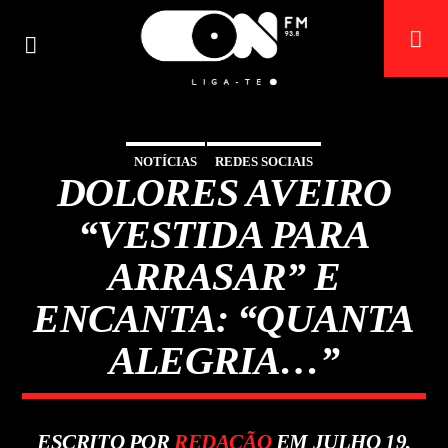
NOTÍCIAS
REDES SOCIAIS
DOLORES AVEIRO
ON FM
LIGA-TE
“VESTIDA PARA
ARRASAR” E
ENCANTA: “QUANTA
ALEGRIA…”
ESCRITO POR
REDAÇÃO
EM JULHO 19,