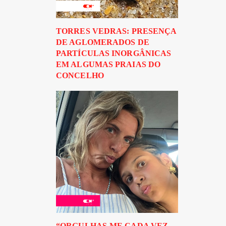
TORRES VEDRAS: PRESENÇA
DE AGLOMERADOS DE
PARTÍCULAS INORGÂNICAS
EM ALGUMAS PRAIAS DO
CONCELHO
“ORGULHAS-ME CADA VEZ