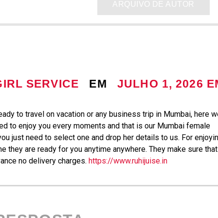
ARQUIVO DE AUTOR
IRL SERVICE
EM
JULHO 1, 2026 E
eady to travel on vacation or any business trip in Mumbai, here 
ed to enjoy you every moments and that is our Mumbai female
 you just need to select one and drop her details to us. For enjoyi
ime they are ready for you anytime anywhere. They make sure that
vance no delivery charges.
https://www.ruhijuise.in