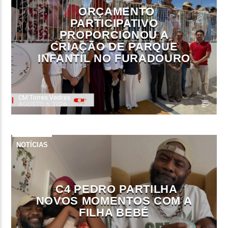
ORÇAMENTO
PARTICIPATIVO
PROPORCIONOU A
CRIAÇÃO DE PARQUE
INFANTIL NO FURADOURO
CM Torres Vedras
AGOSTO 6, 2026
NOTÍCIAS
C4 PEDRO PARTILHA
NOVOS MOMENTOS COM A
FILHA BEBÉ