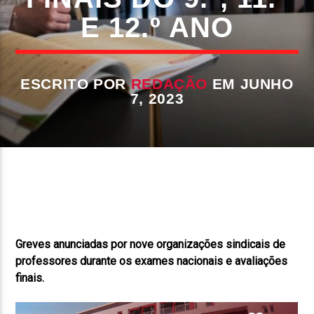
E 12.º ANO
FAIXA ATUAL
TÍTULO
ARTISTA
ESCRITO POR
REDAÇÃO
EM JUNHO
7, 2023
ON FM
Greves anunciadas por nove organizações sindicais de
professores durante os exames nacionais e avaliações
finais.