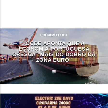
CONTINUE LENDO
PRÓXIMO POST
OCDE APONTA QUE A
ECONOMIA PORTUGUESA
CRESÇA “MAIS DO DOBRO DA
ZONA EURO”
POST ANTERIOR