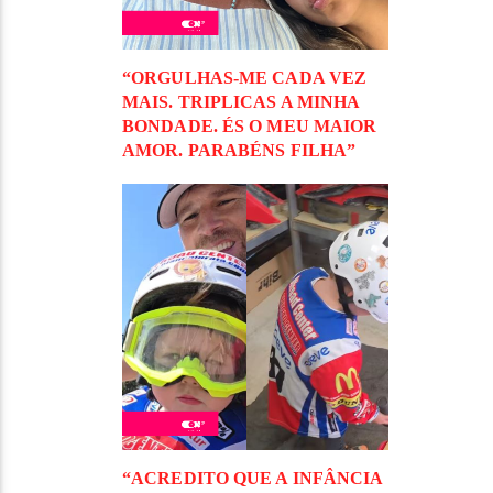
“ORGULHAS-ME CADA VEZ
MAIS. TRIPLICAS A MINHA
BONDADE. ÉS O MEU MAIOR
AMOR. PARABÉNS FILHA”
“ACREDITO QUE A INFÂNCIA