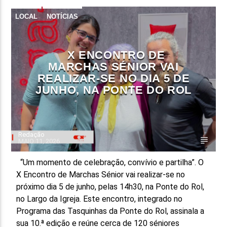
LOCAL
NOTÍCIAS
FAIXA ATUAL
TÍTULO
ARTISTA
X ENCONTRO DE
MARCHAS SÉNIOR VAI
REALIZAR-SE NO DIA 5 DE
JUNHO, NA PONTE DO ROL
ON FM
Redação
MAIO 11, 2026
“Um momento de celebração, convívio e partilha”. O
X Encontro de Marchas Sénior vai realizar-se no
próximo dia 5 de junho, pelas 14h30, na Ponte do Rol,
no Largo da Igreja. Este encontro, integrado no
Programa das Tasquinhas da Ponte do Rol, assinala a
sua 10.ª edição e reúne cerca de 120 séniores