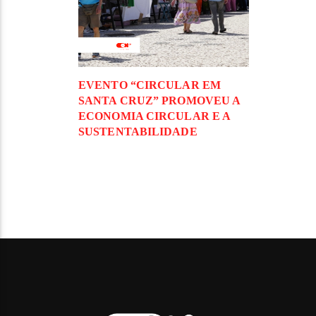
EVENTO “CIRCULAR EM
SANTA CRUZ” PROMOVEU A
ECONOMIA CIRCULAR E A
SUSTENTABILIDADE