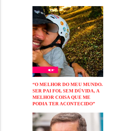
“O MELHOR DO MEU MUNDO.
SER PAI FOI, SEM DÚVIDA, A
MELHOR COISA QUE ME
PODIA TER ACONTECIDO”