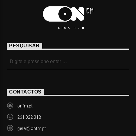
PESQUISAR
CONTACTOS
onfm.pt
261 322 318
geral@onfm.pt