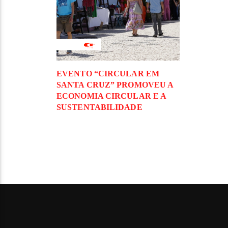
EVENTO “CIRCULAR EM
SANTA CRUZ” PROMOVEU A
ECONOMIA CIRCULAR E A
SUSTENTABILIDADE