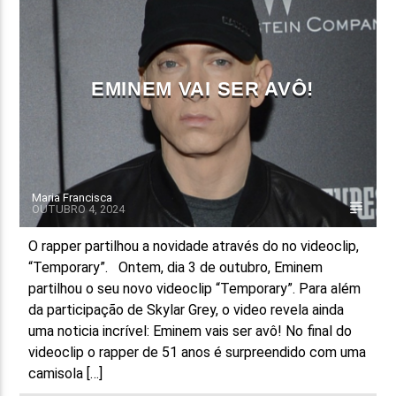
FAIXA ATUAL
TÍTULO
ARTISTA
EMINEM VAI SER AVÔ!
Maria Francisca
OUTUBRO 4, 2024
ON FM
O rapper partilhou a novidade através do no videoclip,
“Temporary”. Ontem, dia 3 de outubro, Eminem
partilhou o seu novo videoclip “Temporary”. Para além
da participação de Skylar Grey, o video revela ainda
uma noticia incrível: Eminem vais ser avô! No final do
videoclip o rapper de 51 anos é surpreendido com uma
camisola […]