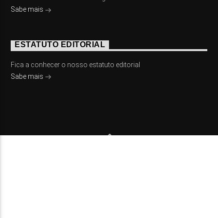
Sabe mais
ESTATUTO EDITORIAL
Fica a conhecer o nosso estatuto editorial
Sabe mais
© 2023 On Fm, Todos os direitos reservados. Por
Slingshot
NOTÍCIAS
EVENTOS
VÍDEOS
CONTACTOS