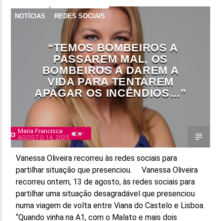
NOTÍCIAS
REDES SOCIAIS
FAIXA ATUAL
TÍTULO
ARTISTA
“TEMOS BOMBEIROS A
PASSAREM MAL, OS
BOMBEIROS A DAREM A
VIDA PARA TENTAREM
APAGAR OS INCÊNDIOS…”
ON FM
Maria Francisca
AGOSTO 14, 2025
Vanessa Oliveira recorreu às redes sociais para
partilhar situação que presenciou. Vanessa Oliveira
recorreu ontem, 13 de agosto, às redes sociais para
partilhar uma situação desagradável que presenciou
numa viagem de volta entre Viana do Castelo e Lisboa.
“Quando vinha na A1, com o Malato e mais dois