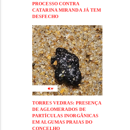
PROCESSO CONTRA
CATARINA MIRANDA JÁ TEM
DESFECHO
TORRES VEDRAS: PRESENÇA
DE AGLOMERADOS DE
PARTÍCULAS INORGÂNICAS
EM ALGUMAS PRAIAS DO
CONCELHO