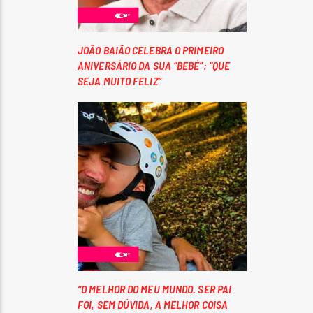
JOÃO BAIÃO CELEBRA O PRIMEIRO
ANIVERSÁRIO DA SUA “BEBÉ”: “QUE
SEJA MUITO FELIZ”
“O MELHOR DO MEU MUNDO. SER PAI
FOI, SEM DÚVIDA, A MELHOR COISA