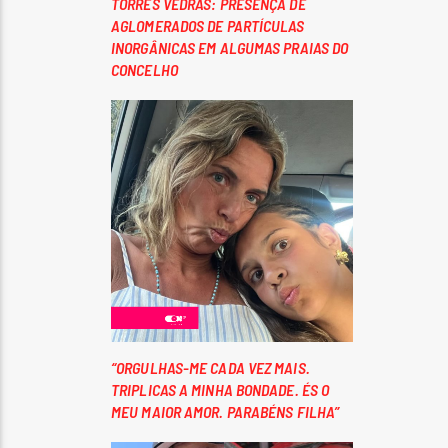
TORRES VEDRAS: PRESENÇA DE
AGLOMERADOS DE PARTÍCULAS
INORGÂNICAS EM ALGUMAS PRAIAS DO
CONCELHO
“ORGULHAS-ME CADA VEZ MAIS.
TRIPLICAS A MINHA BONDADE. ÉS O
MEU MAIOR AMOR. PARABÉNS FILHA”