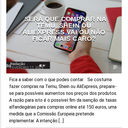
FAIXA ATUAL
SERÁ QUE COMPRAR NA
TÍTULO
TEMU, SHEIN OU
ARTISTA
ALIEXPRESS VAI OU NÃO
FICAR MAIS CARO?
Redação
FEVEREIRO 17, 2025
ON FM
Fica a saber com o que podes contar. Se costuma
fazer compras na Temu, Shein ou AliExpress, prepare-
se para possíveis aumentos nos preços dos produtos.
A razão para isto é o possível fim da isenção de taxas
alfandegárias para compras online até 150 euros, uma
medida que a Comissão Europeia pretende
implementar. A intenção […]