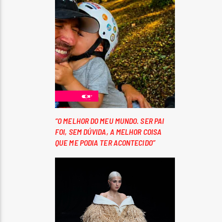
“O MELHOR DO MEU MUNDO. SER PAI
FOI, SEM DÚVIDA, A MELHOR COISA
QUE ME PODIA TER ACONTECIDO”