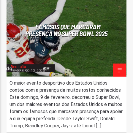
FAIXA ATUAL
TÍTULO
FAMOSOS QUE MARCARAM
ARTISTA
PRESENÇA NO SUPER BOWL 2025
Redação
FEVEREIRO 10, 2025
ON FM
O maior evento desportivo dos Estados Unidos
contou com a presença de muitos rostos conhecidos
Este domingo, 9 de fevereiro, decorreu o Super Bowl,
um dos maiores eventos dos Estados Unidos e muitos
foram os famosos que marcaram presença para apoiar
a sua equipa preferida. Desde Taylor Swift, Donald
Trump, Brandley Cooper, Jay-z até Lionel […]