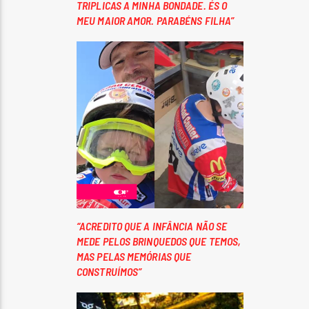
TRIPLICAS A MINHA BONDADE. ÉS O
MEU MAIOR AMOR. PARABÉNS FILHA”
“ACREDITO QUE A INFÂNCIA NÃO SE
MEDE PELOS BRINQUEDOS QUE TEMOS,
MAS PELAS MEMÓRIAS QUE
CONSTRUÍMOS”