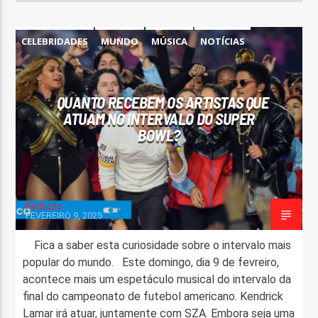
CELEBRIDADES
MUNDO
MÚSICA
NOTÍCIAS
TELEVISÃO
QUANTO RECEBEM OS ARTISTAS QUE
ATUAM NO INTERVALO DO SUPER
BOWL?
Redação
FEVEREIRO 9, 2025
Fica a saber esta curiosidade sobre o intervalo mais
popular do mundo. Este domingo, dia 9 de fevreiro,
acontece mais um espetáculo musical do intervalo da
final do campeonato de futebol americano. Kendrick
Lamar irá atuar, juntamente com SZA. Embora seja uma