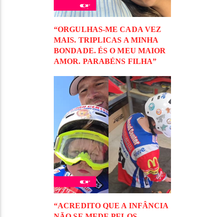
“ORGULHAS-ME CADA VEZ
MAIS. TRIPLICAS A MINHA
BONDADE. ÉS O MEU MAIOR
AMOR. PARABÉNS FILHA”
“ACREDITO QUE A INFÂNCIA
NÃO SE MEDE PELOS