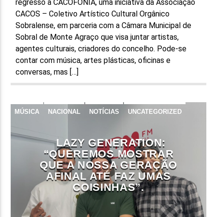
regresso a CACOFONIA, uma iniciativa da Associação
CACOS – Coletivo Artístico Cultural Orgânico
Sobralense, em parceria com a Câmara Municipal de
Sobral de Monte Agraço que visa juntar artistas,
agentes culturais, criadores do concelho. Pode-se
contar com música, artes plásticas, oficinas e
conversas, mas […]
MÚSICA
NACIONAL
NOTÍCIAS
UNCATEGORIZED
LAZY GENERATION:
“QUEREMOS MOSTRAR
QUE A NOSSA GERAÇÃO
AFINAL ATÉ FAZ UMAS
COISINHAS”.