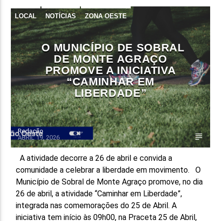
LOCAL
NOTÍCIAS
ZONA OESTE
FAIXA ATUAL
TÍTULO
ARTISTA
O MUNICÍPIO DE SOBRAL
DE MONTE AGRAÇO
PROMOVE A INICIATIVA
“CAMINHAR EM
LIBERDADE”
ON FM
Redação
ABRIL 19, 2026
A atividade decorre a 26 de abril e convida a
comunidade a celebrar a liberdade em movimento. O
Município de Sobral de Monte Agraço promove, no dia
26 de abril, a atividade “Caminhar em Liberdade”,
integrada nas comemorações do 25 de Abril. A
iniciativa tem início às 09h00, na Praceta 25 de Abril,