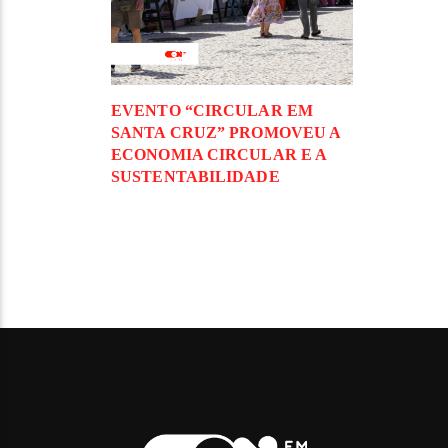
EVENTO “CIRCULAR EM
SANTA CRUZ” PROMOVEU A
ECONOMIA CIRCULAR E A
SUSTENTABILIDADE