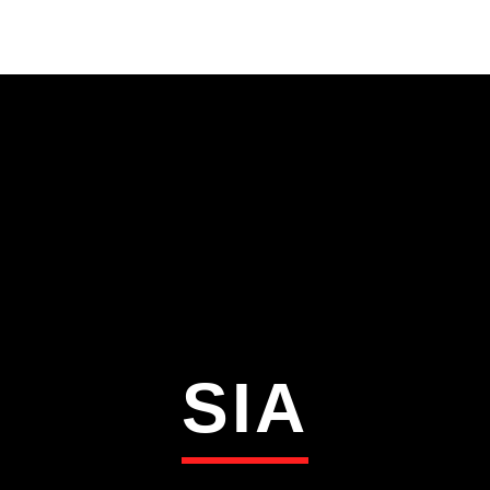
S
VÍDEOS
TORRES VEDRAS
CONT
ATUAL
ULO
TA
SIA