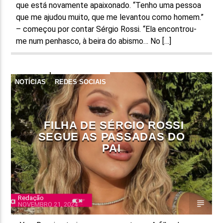
que está novamente apaixonado. “Tenho uma pessoa
que me ajudou muito, que me levantou como homem.”
– começou por contar Sérgio Rossi. “Ela encontrou-
me num penhasco, à beira do abismo… No […]
NOTÍCIAS
REDES SOCIAIS
FILHA DE SÉRGIO ROSSI
SEGUE AS PASSADAS DO
PAI
Redação
NOVEMBRO 21, 2024