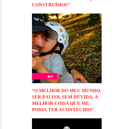
CONSTRUÍMOS”
“O MELHOR DO MEU MUNDO.
SER PAI FOI, SEM DÚVIDA, A
MELHOR COISA QUE ME
PODIA TER ACONTECIDO”