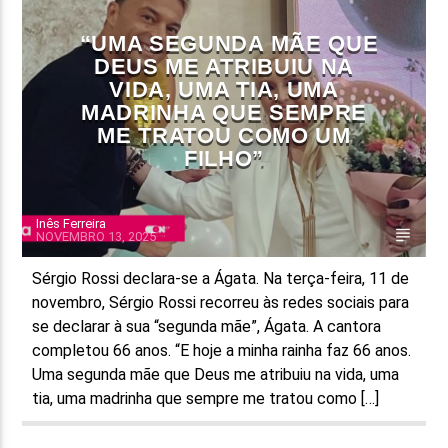
FAIXA ATUAL
“UMA SEGUNDA MÃE QUE
DEUS ME ATRIBUIU NA
TÍTULO
VIDA, UMA TIA, UMA
ARTISTA
MADRINHA QUE SEMPRE
ME TRATOU COMO UM
FILHO”
Inês Ferreira
NOVEMBRO 13, 2025
ON FM
Sérgio Rossi declara-se a Ágata. Na terça-feira, 11 de
novembro, Sérgio Rossi recorreu às redes sociais para
se declarar à sua “segunda mãe”, Ágata. A cantora
completou 66 anos. “E hoje a minha rainha faz 66 anos.
Uma segunda mãe que Deus me atribuiu na vida, uma
tia, uma madrinha que sempre me tratou como […]