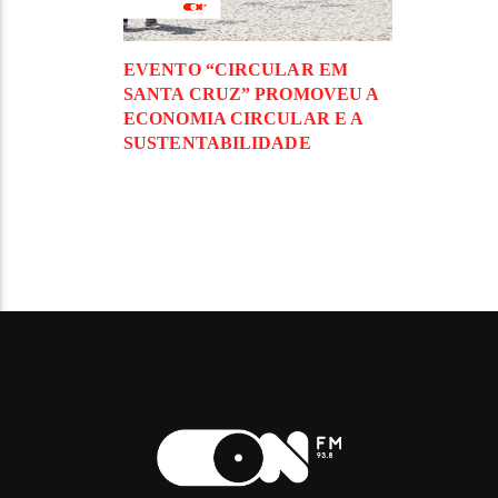
EVENTO “CIRCULAR EM
SANTA CRUZ” PROMOVEU A
ECONOMIA CIRCULAR E A
SUSTENTABILIDADE