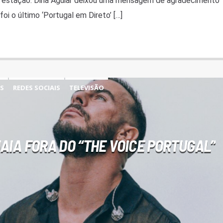
a a estação. Dina Aguiar deixou uma mensagem de agradecimento
foi o último ‘Portugal em Direto’ […]
S
REDES SOCIAIS
TELEVISÃO
MAIA FORA DO “THE VOICE PORTUGAL”