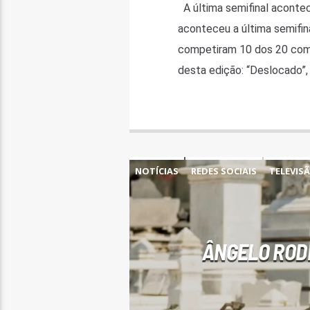
A última semifinal aconte
aconteceu a última semifina
competiram 10 dos 20 compo
desta edição: “Deslocado”, 
NOTÍCIAS
REDES SOCIAIS
TELEVIS
ÂNGELO RODR