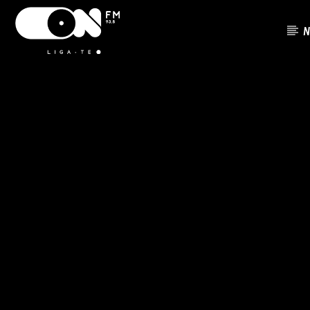
N
FAIXA ATU
ON FM
TÍTUL
LIGA-TE
ARTISTA