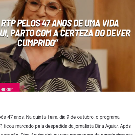
 RTP PELOS 47 ANOS DE UMA VIDA
QUI, PARTO COM A CERTEZA DO DEVER
CUMPRIDO”
s 47 anos. Na quinta-feira, dia 9 de outubro, o programa
P, ficou marcado pela despedida da jornalista Dina Aguiar. Após