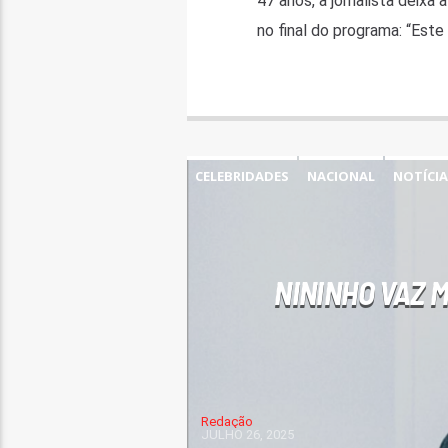
47 anos, a jornalista deix
no final do programa: “Este 
CELEBRIDADES
NACIONAL
NOTÍCIA
NININHO VAZ 
Redação
JULHO 26, 2025