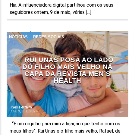
Hia. A influenciadora digital partilhou com os seus
seguidores ontem, 9 de maio, várias […]
NOTÍCIAS
REDES SOCIAIS
RUI UNAS POSA AO LADO
DO FILHO MAIS VELHO NA
CAPA DA REVISTA MEN’S
HEALTH
Inês Ferreira
MARÇO 1, 2024
“É um orgulho para mim a ligação que tenho com os
meus filhos”. Rui Unas e o filho mais velho, Rafael, de