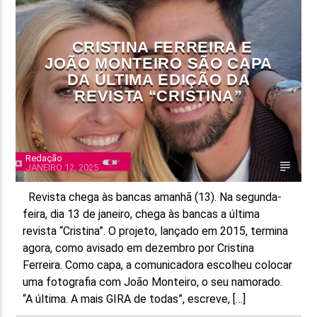
REDES SOCIAIS
TELEVISÃO
FAIXA ATUAL
CRISTINA FERREIRA E
TÍTULO
JOÃO MONTEIRO SÃO CAPA
ARTISTA
DA ÚLTIMA EDIÇÃO DA
REVISTA “CRISTINA”
Redação
JANEIRO 12, 2025
ON FM
Revista chega às bancas amanhã (13). Na segunda-
feira, dia 13 de janeiro, chega às bancas a última
revista “Cristina”. O projeto, lançado em 2015, termina
agora, como avisado em dezembro por Cristina
Ferreira. Como capa, a comunicadora escolheu colocar
uma fotografia com João Monteiro, o seu namorado.
“A última. A mais GIRA de todas”, escreve, […]