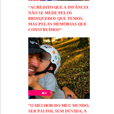
“ACREDITO QUE A INFÂNCIA
NÃO SE MEDE PELOS
BRINQUEDOS QUE TEMOS,
MAS PELAS MEMÓRIAS QUE
CONSTRUÍMOS”
“O MELHOR DO MEU MUNDO.
SER PAI FOI, SEM DÚVIDA, A