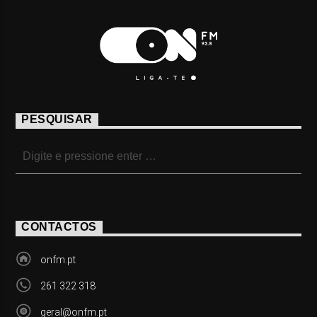
PESQUISAR
CONTACTOS
onfm.pt
261 322 318
geral@onfm.pt