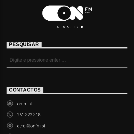
PESQUISAR
CONTACTOS
onfm.pt
261 322 318
geral@onfm.pt