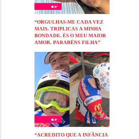
“ORGULHAS-ME CADA VEZ
MAIS. TRIPLICAS A MINHA
BONDADE. ÉS O MEU MAIOR
AMOR. PARABÉNS FILHA”
“ACREDITO QUE A INFÂNCIA