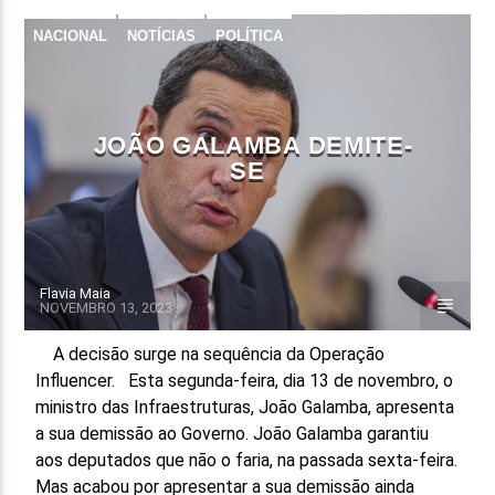
NACIONAL
NOTÍCIAS
POLÍTICA
FAIXA ATUAL
TÍTULO
ARTISTA
JOÃO GALAMBA DEMITE-
SE
ON FM
Flavia Maia
NOVEMBRO 13, 2023
A decisão surge na sequência da Operação
Influencer. Esta segunda-feira, dia 13 de novembro, o
ministro das Infraestruturas, João Galamba, apresenta
a sua demissão ao Governo. João Galamba garantiu
aos deputados que não o faria, na passada sexta-feira.
Mas acabou por apresentar a sua demissão ainda