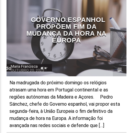
FAIXA ATUAL
GOVERNO ESPANHOL
TÍTULO
PROPÕEM FIM DA
ARTISTA
MUDANÇA DA HORA NA
EUROPA
Maria Francisca
OUTUBRO 20, 2025
ON FM
Na madrugada do próximo domingo os relógios
atrasam uma hora em Portugal continental e as
regiões autónomas da Madeira e Açores. Pedro
Sánchez, chefe do Governo espanhol, vai propor esta
segunda-feira, à União Europeia o fim definitivo da
mudança de hora na Europa. A informação foi
avançada nas redes sociais e defende que […]