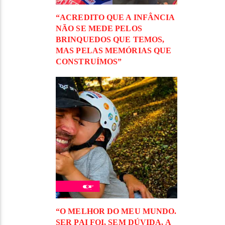
“ACREDITO QUE A INFÂNCIA
NÃO SE MEDE PELOS
BRINQUEDOS QUE TEMOS,
MAS PELAS MEMÓRIAS QUE
CONSTRUÍMOS”
“O MELHOR DO MEU MUNDO.
SER PAI FOI, SEM DÚVIDA, A