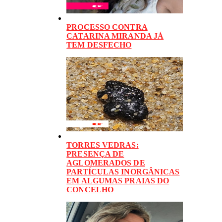
PROCESSO CONTRA
CATARINA MIRANDA JÁ
TEM DESFECHO
TORRES VEDRAS:
PRESENÇA DE
AGLOMERADOS DE
PARTÍCULAS INORGÂNICAS
EM ALGUMAS PRAIAS DO
CONCELHO