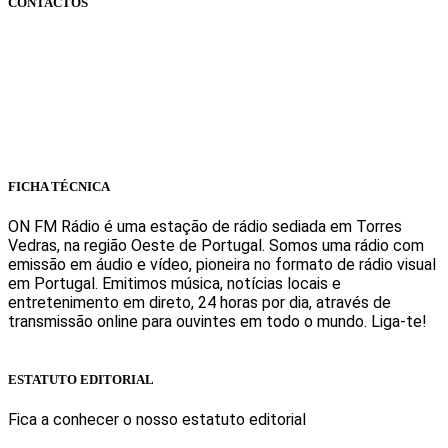
CONTACTOS
onfm.pt
261 322 318
geral@onfm.pt
Rua Ana Maria Bastos, Bloco 1, Lojas 7 e 8 - Torres Vedras
FICHA TÉCNICA
ON FM Rádio é uma estação de rádio sediada em Torres
Vedras, na região Oeste de Portugal. Somos uma rádio com
emissão em áudio e vídeo, pioneira no formato de rádio visual
em Portugal. Emitimos música, notícias locais e
entretenimento em direto, 24 horas por dia, através de
transmissão online para ouvintes em todo o mundo. Liga-te!
Sabe mais
ESTATUTO EDITORIAL
Fica a conhecer o nosso estatuto editorial
Sabe mais