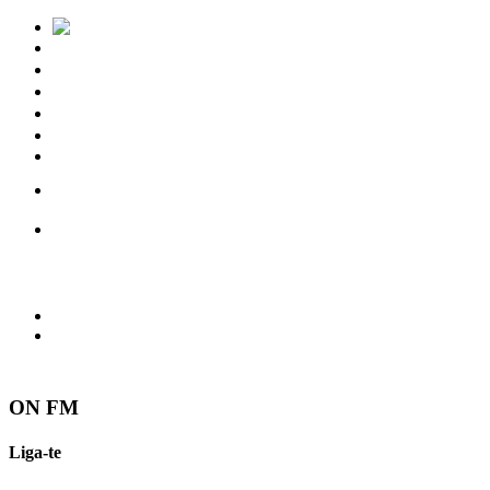
Notícias
Eventos
Vídeos
Torres Vedras
Contactos
ON FM
Liga-te