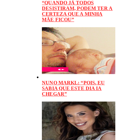
“QUANDO JÁ TODOS
DESISTIRAM, PODEM TER A
CERTEZA QUE A MINHA
MÃE FICOU”
NUNO MARKL: “POIS. EU
SABIA QUE ESTE DIA IA
CHEGAR”