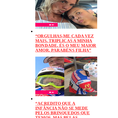
“ORGULHAS-ME CADA VEZ
MAIS. TRIPLICAS A MINHA
BONDADE. ÉS O MEU MAIOR
AMOR. PARABÉNS FILHA”
“ACREDITO QUE A
INFÂNCIA NÃO SE MEDE
PELOS BRINQUEDOS QUE
TEMOS, MAS PELAS