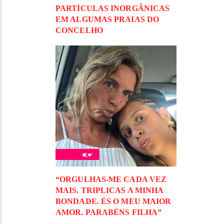
PARTÍCULAS INORGÂNICAS
EM ALGUMAS PRAIAS DO
CONCELHO
“ORGULHAS-ME CADA VEZ
MAIS. TRIPLICAS A MINHA
BONDADE. ÉS O MEU MAIOR
AMOR. PARABÉNS FILHA”