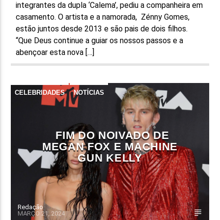
integrantes da dupla ‘Calema’, pediu a companheira em
casamento. O artista e a namorada, Zénny Gomes,
estão juntos desde 2013 e são pais de dois filhos.
“Que Deus continue a guiar os nossos passos e a
abençoar esta nova […]
CELEBRIDADES
NOTÍCIAS
FIM DO NOIVADO DE
MEGAN FOX E MACHINE
GUN KELLY
Redação
MARÇO 21, 2024