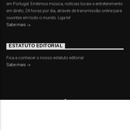
em Portugal. Emitimos música, notícias locais e entretenimento
em direto, 24 horas por dia, através de transmissão online para
ouvintes em todo o mundo. Liga-te!
Sabe mais
ESTATUTO EDITORIAL
Fica a conhecer o nosso estatuto editorial
Sabe mais
© 2023 On Fm, Todos os direitos reservados. Por
Slingshot
NOTÍCIAS
EVENTOS
VÍDEOS