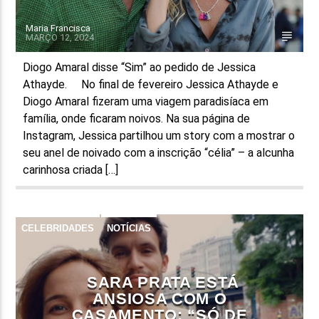
Maria Francisca
MARÇO 12, 2024
Diogo Amaral disse “Sim” ao pedido de Jessica
Athayde. No final de fevereiro Jessica Athayde e
Diogo Amaral fizeram uma viagem paradisíaca em
família, onde ficaram noivos. Na sua página de
Instagram, Jessica partilhou um story com a mostrar o
seu anel de noivado com a inscrição “célia” – a alcunha
carinhosa criada […]
CELEBRIDADES
NOTÍCIAS
SARA PRATA ESTÁ
ANSIOSA COM O
CASAMENTO: “SÓ DE