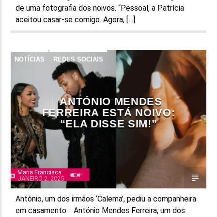
de uma fotografia dos noivos. “Pessoal, a Patrícia
aceitou casar-se comigo. Agora, […]
NOTÍCIAS
REDES SOCIAIS
ANTÓNIO MENDES
FERREIRA ESTÁ NOIVO:
“ELA DISSE SIM!”
Maria Francisca
JANEIRO 2, 2025
António, um dos irmãos ‘Calema’, pediu a companheira
em casamento. António Mendes Ferreira, um dos