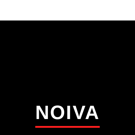
S
VÍDEOS
TORRES VEDRAS
CONT
ATUAL
ULO
TA
NOIVA