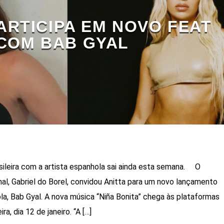
ARTICIPA EM NOVO FEAT
COM BAB GYAL
sileira com a artista espanhola sai ainda esta semana. O
nal, Gabriel do Borel, convidou Anitta para um novo lançamento
la, Bab Gyal. A nova música “Niña Bonita” chega às plataformas
ra, dia 12 de janeiro. “A […]