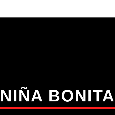
S
VÍDEOS
TORRES VEDRAS
CONT
ATUAL
ULO
TA
NIÑA BONITA