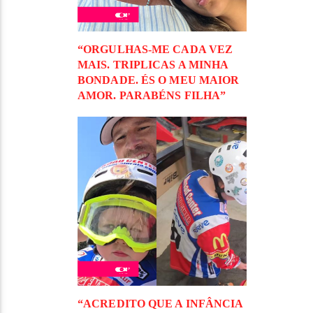
“ORGULHAS-ME CADA VEZ
MAIS. TRIPLICAS A MINHA
BONDADE. ÉS O MEU MAIOR
AMOR. PARABÉNS FILHA”
“ACREDITO QUE A INFÂNCIA