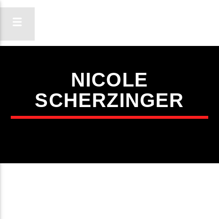
NICOLE
ON FM
SCHERZINGER
LIGA-TE