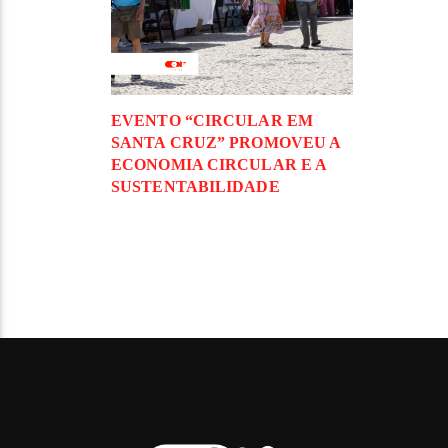
EVENTO “CIRCULAR EM
SANTA CRUZ” PROMOVEU A
ECONOMIA CIRCULAR E A
SUSTENTABILIDADE