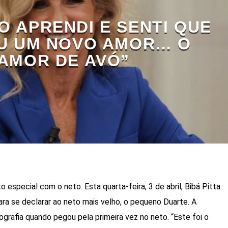
O APRENDI E SENTI QUE
U UM NOVO AMOR… O
AMOR DE AVÓ”
special com o neto. Esta quarta-feira, 3 de abril, Bibá Pitta
ara se declarar ao neto mais velho, o pequeno Duarte. A
tografia quando pegou pela primeira vez no neto. “Este foi o