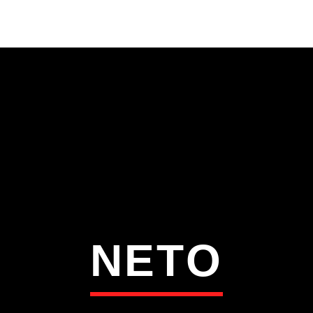
S
VÍDEOS
TORRES VEDRAS
CONT
ATUAL
ULO
TA
NETO