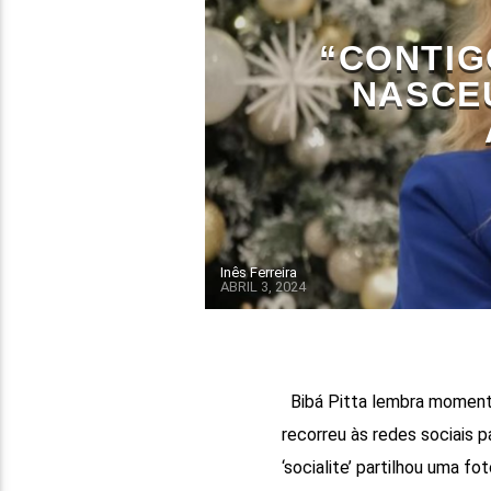
“CONTIG
NASCE
Inês Ferreira
ABRIL 3, 2024
Bibá Pitta lembra momento e
recorreu às redes sociais p
‘socialite’ partilhou uma fo