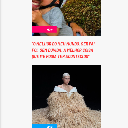
“O MELHOR DO MEU MUNDO. SER PAI
FOI, SEM DÚVIDA, A MELHOR COISA
QUE ME PODIA TER ACONTECIDO”