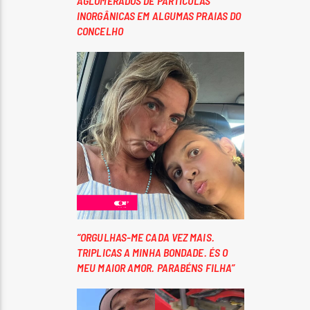
AGLOMERADOS DE PARTÍCULAS
INORGÂNICAS EM ALGUMAS PRAIAS DO
CONCELHO
“ORGULHAS-ME CADA VEZ MAIS.
TRIPLICAS A MINHA BONDADE. ÉS O
MEU MAIOR AMOR. PARABÉNS FILHA”