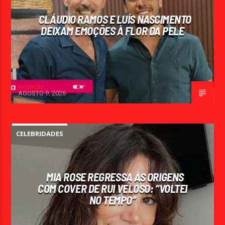
CLÁUDIO RAMOS E LUÍS NASCIMENTO
DEIXAM EMOÇÕES À FLOR DA PELE
Redação
AGOSTO 9, 2026
CELEBRIDADES
MIA ROSE REGRESSA ÀS ORIGENS
COM COVER DE RUI VELOSO: “VOLTEI
NO TEMPO”