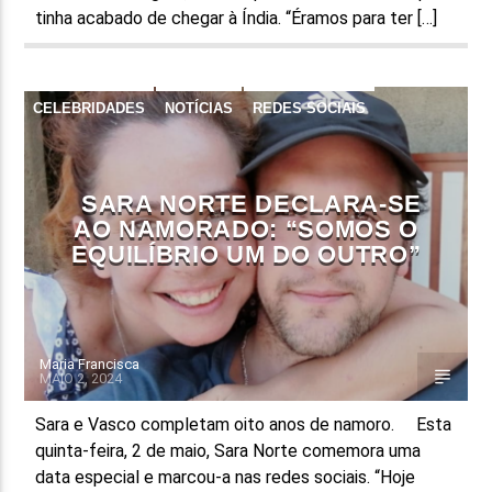
tinha acabado de chegar à Índia. “Éramos para ter […]
CELEBRIDADES
NOTÍCIAS
REDES SOCIAIS
UNCATEGORIZED
SARA NORTE DECLARA-SE
AO NAMORADO: “SOMOS O
EQUILÍBRIO UM DO OUTRO”
Maria Francisca
MAIO 2, 2024
Sara e Vasco completam oito anos de namoro. Esta
quinta-feira, 2 de maio, Sara Norte comemora uma
data especial e marcou-a nas redes sociais. “Hoje