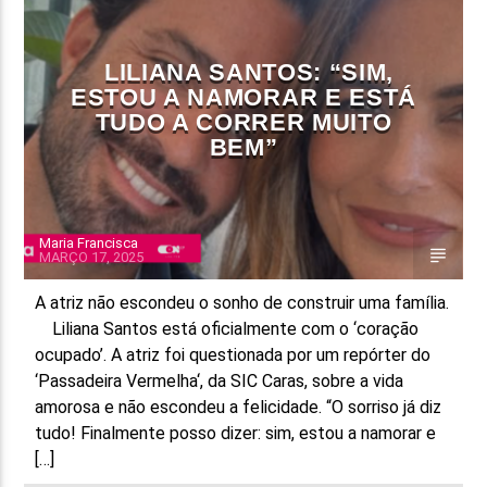
FAIXA ATUAL
LILIANA SANTOS: “SIM,
TÍTULO
ESTOU A NAMORAR E ESTÁ
ARTISTA
TUDO A CORRER MUITO
BEM”
Maria Francisca
MARÇO 17, 2025
ON FM
A atriz não escondeu o sonho de construir uma família.
Liliana Santos está oficialmente com o ‘coração
ocupado’. A atriz foi questionada por um repórter do
‘Passadeira Vermelha‘, da SIC Caras, sobre a vida
amorosa e não escondeu a felicidade. “O sorriso já diz
tudo! Finalmente posso dizer: sim, estou a namorar e
[…]