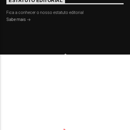
ESTATUTO EDITORIAL
Fica a conhecer o nosso estatuto editorial
Sabe mais
© 2023 On Fm, Todos os direitos reservados. Por
Slingshot
NOTÍCIAS
EVENTOS
VÍDEOS
CONTACTOS