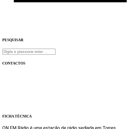
PESQUISAR
CONTACTOS
onfm.pt
261 322 318
geral@onfm.pt
Rua Ana Maria Bastos, Bloco 1, Lojas 7 e 8 - Torres Vedras
FICHA TÉCNICA
ON FM Rádio é uma estação de rádio sediada em Torres