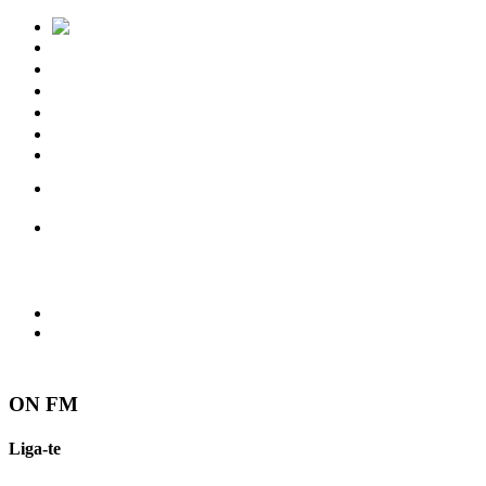
Notícias
Eventos
Vídeos
Torres Vedras
Contactos
ON FM
Liga-te