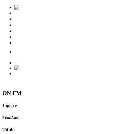
Notícias
Eventos
Vídeos
Torres Vedras
Contactos
ON FM
Liga-te
Faixa Atual
Título