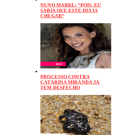
NUNO MARKL: “POIS. EU
SABIA QUE ESTE DIA IA
CHEGAR”
PROCESSO CONTRA
CATARINA MIRANDA JÁ
TEM DESFECHO