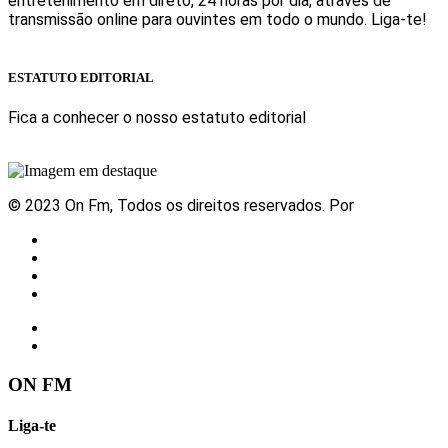
entretenimento em direto, 24 horas por dia, através de
transmissão online para ouvintes em todo o mundo. Liga-te!
Sabe mais
ESTATUTO EDITORIAL
Fica a conhecer o nosso estatuto editorial
Sabe mais
© 2023 On Fm, Todos os direitos reservados. Por
Slingshot
Notícias
Eventos
Vídeos
Contactos
ON FM
Liga-te