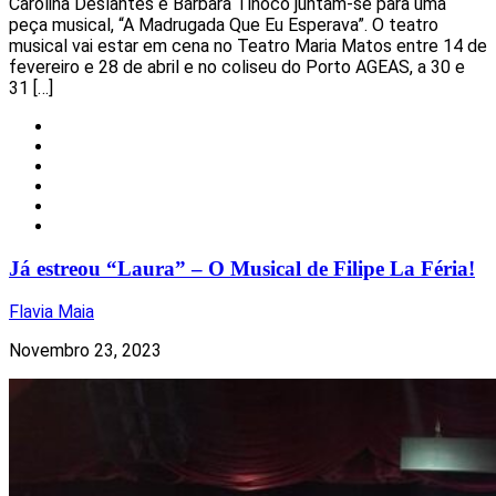
Carolina Deslantes e Bárbara Tinoco juntam-se para uma
peça musical, “A Madrugada Que Eu Esperava”. O teatro
musical vai estar em cena no Teatro Maria Matos entre 14 de
fevereiro e 28 de abril e no coliseu do Porto AGEAS, a 30 e
31 […]
Arte
Cultura
Eventos
Música
Nacional
Notícias
Já estreou “Laura” – O Musical de Filipe La Féria!
Flavia Maia
Novembro 23, 2023