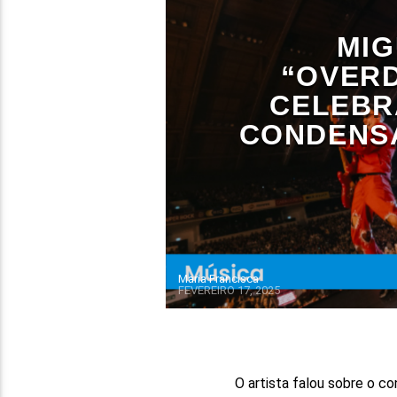
MIG
“OVERD
CELEBR
CONDENSA
Maria Francisca
FEVEREIRO 17, 2025
O artista falou sobre o 