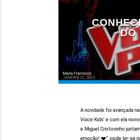
CONHEC
DO 
Maria Francisca
JANEIRO 22, 2025
A novidade foi avançada n
Voice Kids’ e com ela nov
e Miguel Cristovinho junta
emoção! ❤️”, pode ler-se na