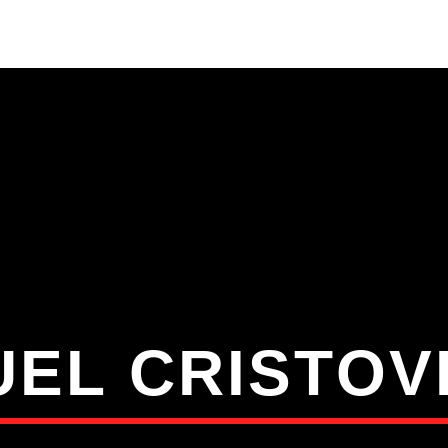
S
VÍDEOS
TORRES VEDRAS
CONT
ATUAL
ULO
TA
UEL CRISTOV