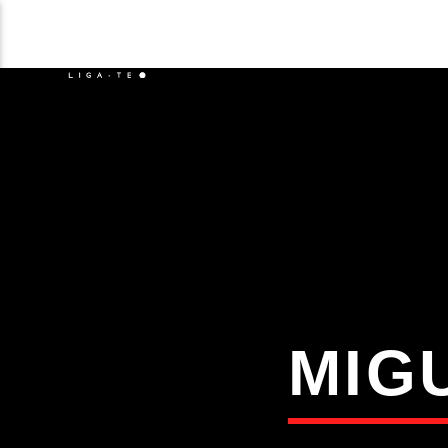
NOTÍCIAS
EVENTO
FAIXA 
ON FM
TÍT
LIGA-TE
ARTIS
MIG