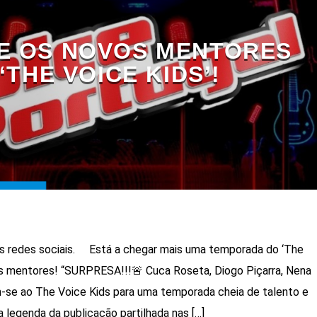
E OS NOVOS MENTORES
‘THE VOICE KIDS’!
as redes sociais. Está a chegar mais uma temporada do ‘The
os mentores! “SURPRESA!!!🚨 Cuca Roseta, Diogo Piçarra, Nena
m-se ao The Voice Kids para uma temporada cheia de talento e
 legenda da publicação partilhada nas […]