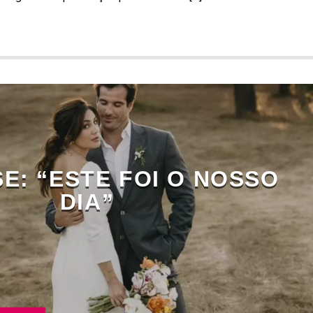
E: “ESTE FOI O NOSSO
DIA”