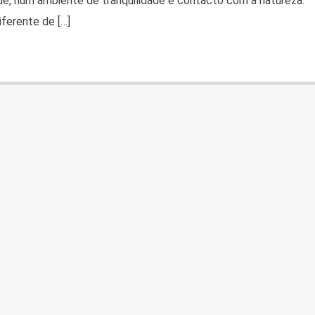
arde, num ambiente de tranquilidade e contacto com a natureza.
ferente de […]