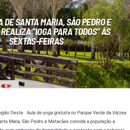
 DE SANTA MARIA, SÃO PEDRO E
REALIZA “IOGA PARA TODOS” ÀS
SEXTAS-FEIRAS
gião Oeste Aula de yoga gratuita no Parque Verde da Várzea.
anta Maria, São Pedro e Matacães convida a população a