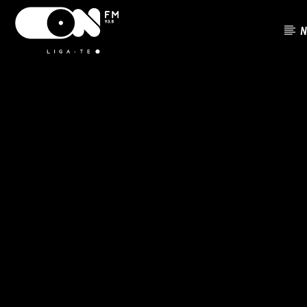
N
FAIXA ATU
ON FM
TÍTUL
LIGA-TE
ARTISTA