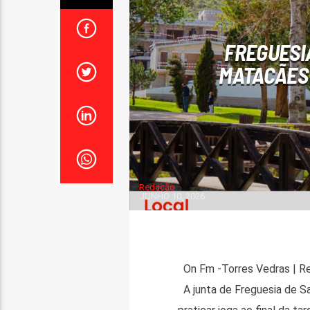
FREGUESIA
MATACÃES 
Redação
JUNHO 10, 2026
On Fm -Torres Vedras | Re
A junta de Freguesia de S