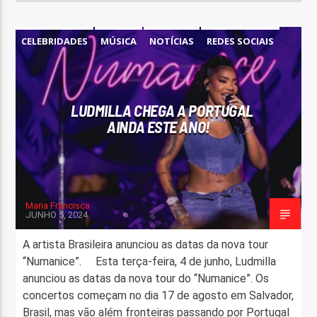
CELEBRIDADES
MÚSICA
NOTÍCIAS
REDES SOCIAIS
LUDMILLA CHEGA A PORTUGAL
AINDA ESTE ANO!
Maria Francisca
JUNHO 5, 2024
A artista Brasileira anunciou as datas da nova tour
“Numanice”. Esta terça-feira, 4 de junho, Ludmilla
anunciou as datas da nova tour do “Numanice”. Os
concertos começam no dia 17 de agosto em Salvador,
Brasil, mas vão além fronteiras passando por Portugal