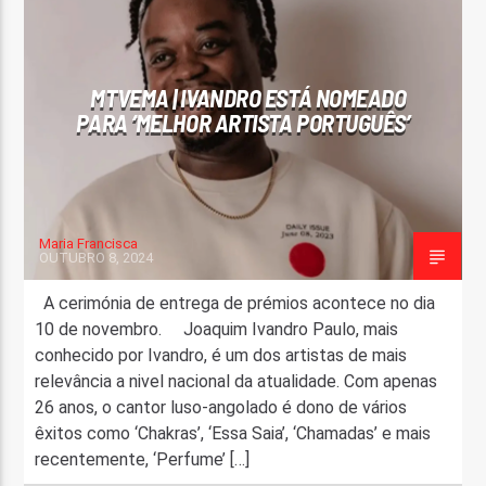
FAIXA ATUAL
TÍTULO
MTVEMA | IVANDRO ESTÁ NOMEADO
ARTISTA
PARA ‘MELHOR ARTISTA PORTUGUÊS’
Maria Francisca
OUTUBRO 8, 2024
ON FM
A cerimónia de entrega de prémios acontece no dia
10 de novembro. Joaquim Ivandro Paulo, mais
conhecido por Ivandro, é um dos artistas de mais
relevância a nivel nacional da atualidade. Com apenas
26 anos, o cantor luso-angolado é dono de vários
êxitos como ‘Chakras’, ‘Essa Saia’, ‘Chamadas’ e mais
recentemente, ‘Perfume’ […]