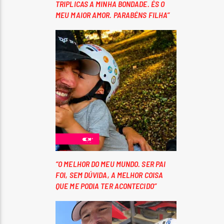
TRIPLICAS A MINHA BONDADE. ÉS O
MEU MAIOR AMOR. PARABÉNS FILHA”
“O MELHOR DO MEU MUNDO. SER PAI
FOI, SEM DÚVIDA, A MELHOR COISA
QUE ME PODIA TER ACONTECIDO”