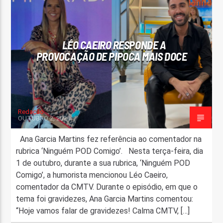
FAIXA ATUAL
TÍTULO
LÉO CAEIRO RESPONDE A
ARTISTA
PROVOCAÇÃO DE PIPOCA MAIS DOCE
Redação
OUTUBRO 2, 2024
ON FM
Ana Garcia Martins fez referência ao comentador na
rubrica ‘Ninguém POD Comigo’. Nesta terça-feira, dia
1 de outubro, durante a sua rubrica, ‘Ninguém POD
Comigo’, a humorista mencionou Léo Caeiro,
comentador da CMTV. Durante o episódio, em que o
tema foi gravidezes, Ana Garcia Martins comentou:
“Hoje vamos falar de gravidezes! Calma CMTV, […]