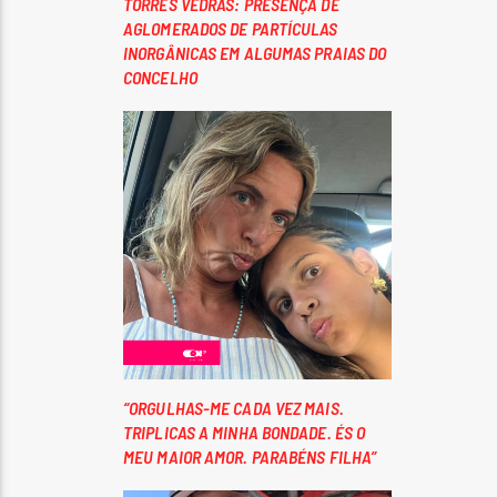
TORRES VEDRAS: PRESENÇA DE
AGLOMERADOS DE PARTÍCULAS
INORGÂNICAS EM ALGUMAS PRAIAS DO
CONCELHO
“ORGULHAS-ME CADA VEZ MAIS.
TRIPLICAS A MINHA BONDADE. ÉS O
MEU MAIOR AMOR. PARABÉNS FILHA”