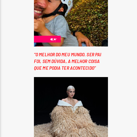
“O MELHOR DO MEU MUNDO. SER PAI
FOI, SEM DÚVIDA, A MELHOR COISA
QUE ME PODIA TER ACONTECIDO”