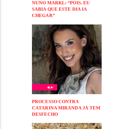
NUNO MARKL: “POIS. EU
SABIA QUE ESTE DIA IA
CHEGAR”
PROCESSO CONTRA
CATARINA MIRANDA JÁ TEM
DESFECHO