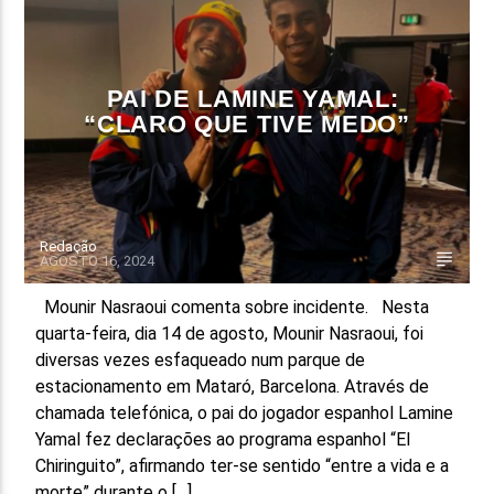
FAIXA ATUAL
TÍTULO
PAI DE LAMINE YAMAL:
ARTISTA
“CLARO QUE TIVE MEDO”
Redação
AGOSTO 16, 2024
ON FM
Mounir Nasraoui comenta sobre incidente. Nesta
quarta-feira, dia 14 de agosto, Mounir Nasraoui, foi
diversas vezes esfaqueado num parque de
estacionamento em Mataró, Barcelona. Através de
chamada telefónica, o pai do jogador espanhol Lamine
Yamal fez declarações ao programa espanhol “El
Chiringuito”, afirmando ter-se sentido “entre a vida e a
morte” durante o […]