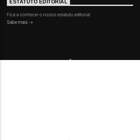
ESTATUTO EDITORIAL
Fica a conhecer o nosso estatuto editorial
Sabe mais
© 2023 On Fm, Todos os direitos reservados. Por
Slingshot
NOTÍCIAS
EVENTOS
VÍDEOS
CONTACTOS