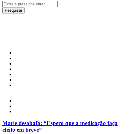
La vie de marie
Notícias
Redes Sociais
Uncategorized
Marie desabafa: “Espero que a medicação faça
efeito em breve”