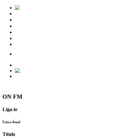
Notícias
Eventos
Vídeos
Torres Vedras
Contactos
ON FM
Liga-te
Faixa Atual
Título