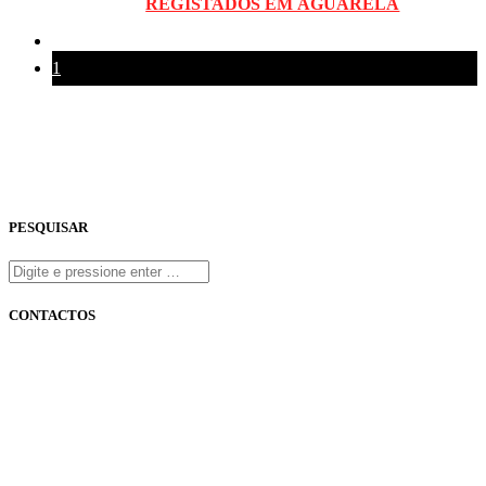
REGISTADOS EM AGUARELA
1
PESQUISAR
CONTACTOS
onfm.pt
261 322 318
geral@onfm.pt
Rua Ana Maria Bastos, Bloco 1, Lojas 7 e 8 - Torres Vedras