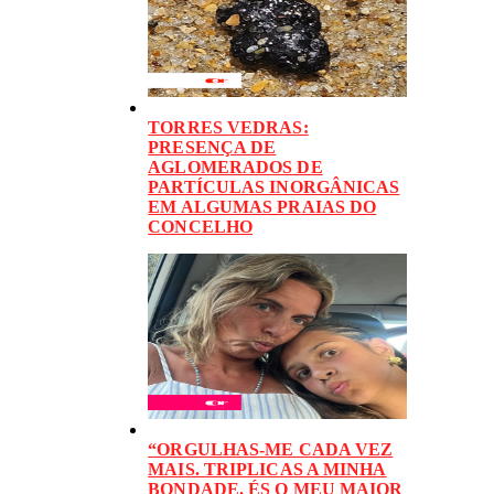
TORRES VEDRAS:
PRESENÇA DE
AGLOMERADOS DE
PARTÍCULAS INORGÂNICAS
EM ALGUMAS PRAIAS DO
CONCELHO
“ORGULHAS-ME CADA VEZ
MAIS. TRIPLICAS A MINHA
BONDADE. ÉS O MEU MAIOR