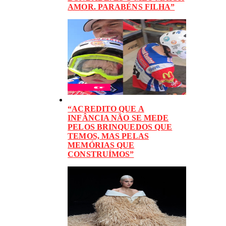
AMOR. PARABÉNS FILHA”
“ACREDITO QUE A
INFÂNCIA NÃO SE MEDE
PELOS BRINQUEDOS QUE
TEMOS, MAS PELAS
MEMÓRIAS QUE
CONSTRUÍMOS”