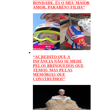
BONDADE. ÉS O MEU MAIOR
AMOR. PARABÉNS FILHA”
“ACREDITO QUE A
INFÂNCIA NÃO SE MEDE
PELOS BRINQUEDOS QUE
TEMOS, MAS PELAS
MEMÓRIAS QUE
CONSTRUÍMOS”