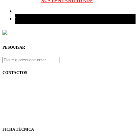
SUSTENTABILIDADE
1
PESQUISAR
CONTACTOS
onfm.pt
261 322 318
geral@onfm.pt
Rua Ana Maria Bastos, Bloco 1, Lojas 7 e 8 - Torres Vedras
FICHA TÉCNICA