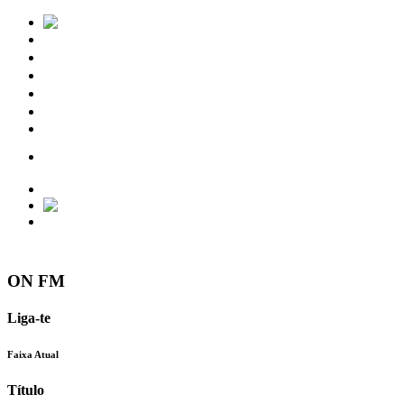
Notícias
Eventos
Vídeos
Torres Vedras
Contactos
ON FM
Liga-te
Faixa Atual
Título