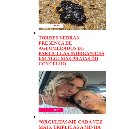
TORRES VEDRAS:
PRESENÇA DE
AGLOMERADOS DE
PARTÍCULAS INORGÂNICAS
EM ALGUMAS PRAIAS DO
CONCELHO
“ORGULHAS-ME CADA VEZ
MAIS. TRIPLICAS A MINHA