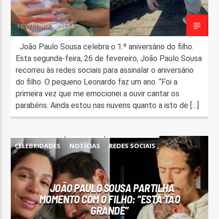
Inês Ferreira
FEVEREIRO 26, 2024
João Paulo Sousa celebra o 1.º aniversário do filho.
Esta segunda-feira, 26 de fevereiro, João Paulo Sousa
recorreu às redes sociais para assinalar o aniversário
do filho. O pequeno Leonardo faz um ano. “Foi a
primeira vez que me emocionei a ouvir cantar os
parabéns. Ainda estou nas nuvens quanto a isto de […]
CELEBRIDADES
NOTÍCIAS
REDES SOCIAIS
JOÃO PAULO SOUSA PARTILHA
MOMENTO COM O FILHO: “ESTÁ TÃO
GRANDE”