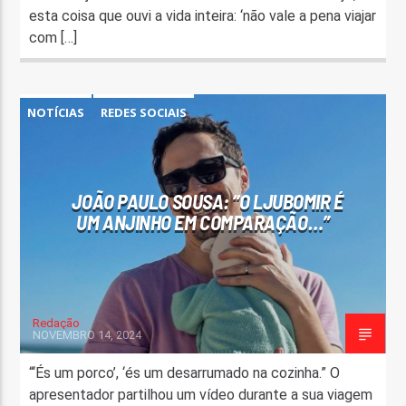
esta coisa que ouvi a vida inteira: ‘não vale a pena viajar
com […]
NOTÍCIAS
REDES SOCIAIS
JOÃO PAULO SOUSA: “O LJUBOMIR É
UM ANJINHO EM COMPARAÇÃO…”
Redação
NOVEMBRO 14, 2024
“‘És um porco’, ‘és um desarrumado na cozinha.” O
apresentador partilhou um vídeo durante a sua viagem