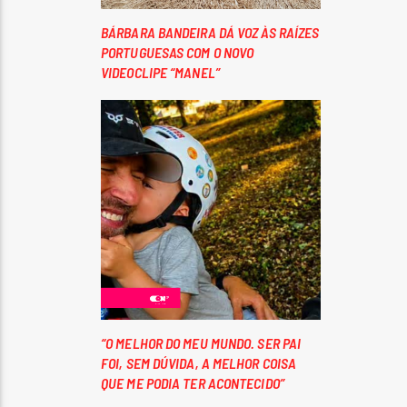
BÁRBARA BANDEIRA DÁ VOZ ÀS RAÍZES
PORTUGUESAS COM O NOVO
VIDEOCLIPE “MANEL”
“O MELHOR DO MEU MUNDO. SER PAI
FOI, SEM DÚVIDA, A MELHOR COISA
QUE ME PODIA TER ACONTECIDO”