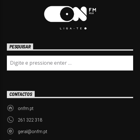
PESQUISAR
CONTACTOS
onfm.pt
261 322 318
geral@onfm.pt