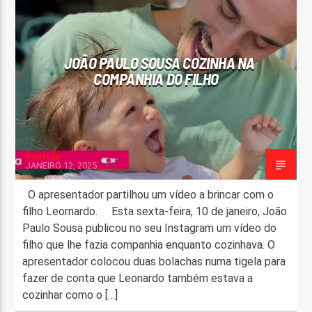
FAIXA ATUAL
TÍTULO
JOÃO PAULO SOUSA COZINHA NA
ARTISTA
COMPANHIA DO FILHO
Redação
JANEIRO 12, 2025
ON FM
O apresentador partilhou um vídeo a brincar com o
filho Leornardo. Esta sexta-feira, 10 de janeiro, João
Paulo Sousa publicou no seu Instagram um vídeo do
filho que lhe fazia companhia enquanto cozinhava. O
apresentador colocou duas bolachas numa tigela para
fazer de conta que Leonardo também estava a
cozinhar como o […]