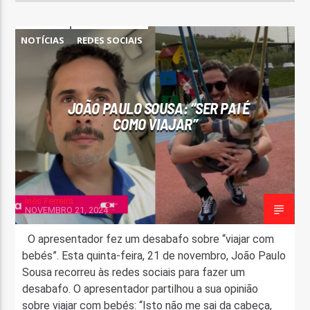
NOTÍCIAS
REDES SOCIAIS
JOÃO PAULO SOUSA: “SER PAI É
COMO VIAJAR”
Inês Ferreira
NOVEMBRO 21, 2024
O apresentador fez um desabafo sobre “viajar com
bebés”. Esta quinta-feira, 21 de novembro, João Paulo
Sousa recorreu às redes sociais para fazer um
desabafo. O apresentador partilhou a sua opinião
sobre viajar com bebés: “Isto não me sai da cabeça,