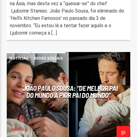
na Ásia, mas desta vez a “queixar-se” do chef
Ljubomir Stanisic. João Paulo Sousa, foi eliminado do
‘Hell’s Kitchen Famosos’ no passado dia 3 de
novembro. “Eu estou lá a tentar fazer aquilo e o
Ljubomir começa a […]
NOTÍCIAS
REDES SOCIAIS
JOÃO PAULO SOUSA: “DE MELHOR PAI
DO MUNDO A PIOR PAI DO MUNDO”
Redação
OUTUBRO 23, 2024