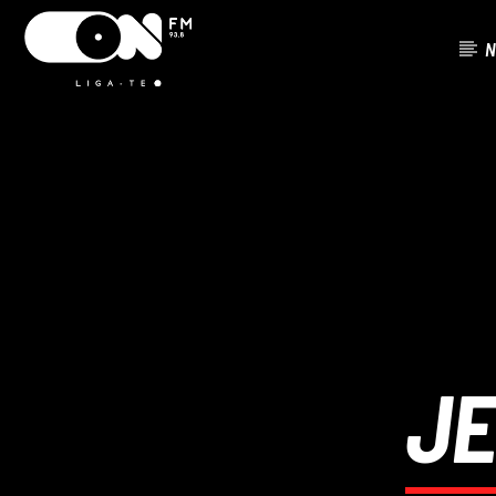
N
FAIXA ATU
ON FM
TÍTUL
LIGA-TE
ARTISTA
JE