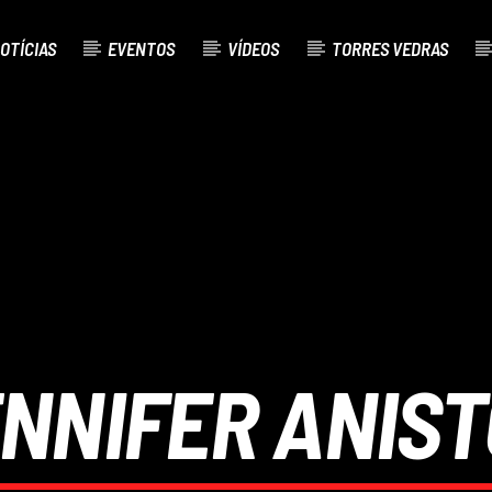
OTÍCIAS
EVENTOS
VÍDEOS
TORRES VEDRAS
AL
O
NNIFER ANIS