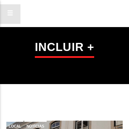
INCLUIR +
ON FM
LIGA-TE
LOCAL
NOTÍCIAS