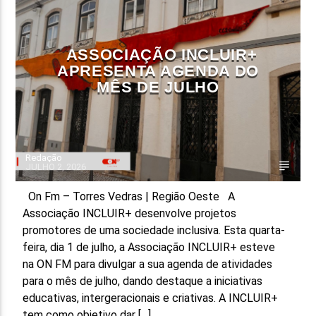
FAIXA ATUAL
TÍTULO
ASSOCIAÇÃO INCLUIR+
ARTISTA
APRESENTA AGENDA DO
MÊS DE JULHO
Redação
JULHO 2, 2026
ON FM
On Fm – Torres Vedras | Região Oeste A
Associação INCLUIR+ desenvolve projetos
promotores de uma sociedade inclusiva. Esta quarta-
feira, dia 1 de julho, a Associação INCLUIR+ esteve
na ON FM para divulgar a sua agenda de atividades
para o mês de julho, dando destaque a iniciativas
educativas, intergeracionais e criativas. A INCLUIR+
tem como objetivo dar […]