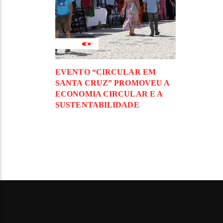
EVENTO “CIRCULAR EM
SANTA CRUZ” PROMOVEU A
ECONOMIA CIRCULAR E A
SUSTENTABILIDADE