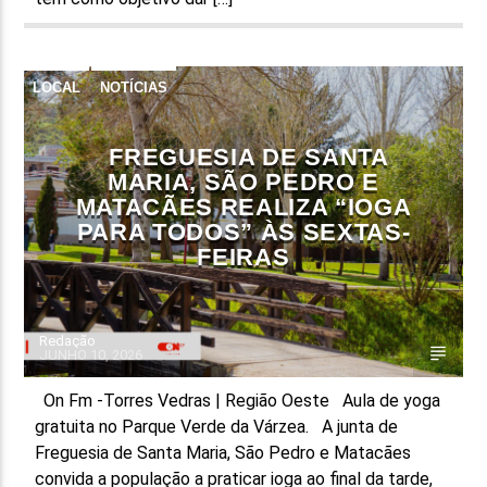
LOCAL
NOTÍCIAS
FREGUESIA DE SANTA
MARIA, SÃO PEDRO E
MATACÃES REALIZA “IOGA
PARA TODOS” ÀS SEXTAS-
FEIRAS
Redação
JUNHO 10, 2026
On Fm -Torres Vedras | Região Oeste Aula de yoga
gratuita no Parque Verde da Várzea. A junta de
Freguesia de Santa Maria, São Pedro e Matacães
convida a população a praticar ioga ao final da tarde,