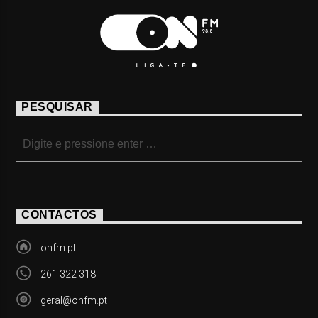
PESQUISAR
CONTACTOS
onfm.pt
261 322 318
geral@onfm.pt