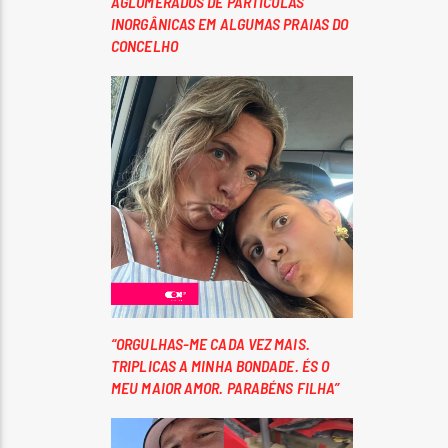
AGLOMERADOS DE PARTÍCULAS
INORGÂNICAS EM ALGUMAS PRAIAS DO
CONCELHO
“ORGULHAS-ME CADA VEZ MAIS.
TRIPLICAS A MINHA BONDADE. ÉS O
MEU MAIOR AMOR. PARABÉNS FILHA”