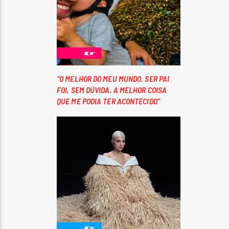
“O MELHOR DO MEU MUNDO. SER PAI
FOI, SEM DÚVIDA, A MELHOR COISA
QUE ME PODIA TER ACONTECIDO”