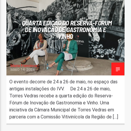
FAIXA ATUAL
TÍTULO
QUARTA EDIÇÃO DO RESERVA-FÓRUM
ARTISTA
DE INOVAÇÃO DE GASTRONOMIA E
VINHO
Maria Francisca
MAIO 14, 2024
ON FM
O evento decorre de 24 a 26 de maio, no espaço das
antigas instalações do IVV. De 24 a 26 de maio,
Torres Vedras recebe a quarta edição do Reserva-
Fórum de Inovação de Gastronomia e Vinho. Uma
iniciativa da Câmara Municipal de Torres Vedras em
parceria com a Comissão Vitivinícola da Região de […]