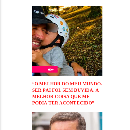
“O MELHOR DO MEU MUNDO.
SER PAI FOI, SEM DÚVIDA, A
MELHOR COISA QUE ME
PODIA TER ACONTECIDO”