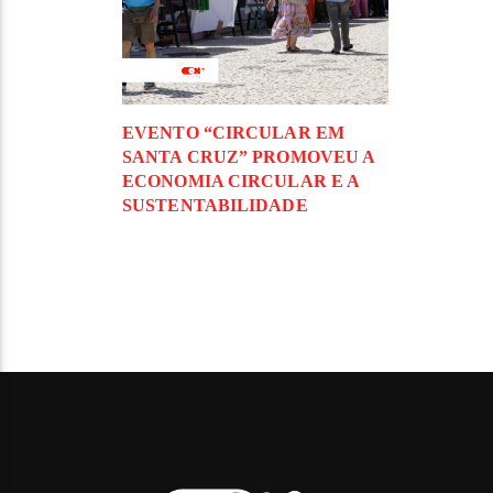
EVENTO “CIRCULAR EM
SANTA CRUZ” PROMOVEU A
ECONOMIA CIRCULAR E A
SUSTENTABILIDADE