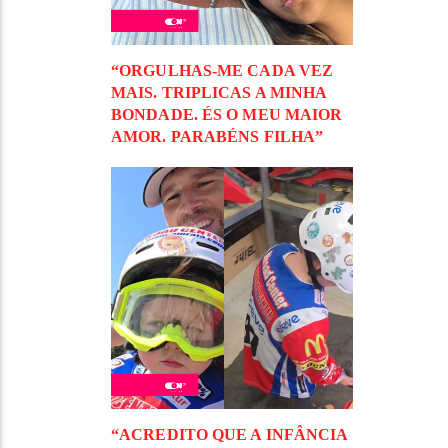
“ORGULHAS-ME CADA VEZ
MAIS. TRIPLICAS A MINHA
BONDADE. ÉS O MEU MAIOR
AMOR. PARABÉNS FILHA”
“ACREDITO QUE A INFÂNCIA