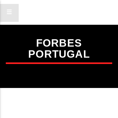
FORBES
ON FM
PORTUGAL
LIGA-TE