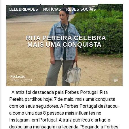
CELEBRIDADES
NOTÍCIAS
REDES SOCIAIS
FAIXA ATUAL
TÍTULO
ARTISTA
RITA PEREIRA CELEBRA
MAIS UMA CONQUISTA
ON FM
Redação
MAIO 7, 2024
A atriz foi destacada pela Forbes Portugal. Rita
Pereira partilhou hoje, 7 de maio, mais uma conquista
com os seus seguidores. A Forbes Portugal destacou-
a como uma das 8 pessoas mais influentes no
Instagram, em Portugal. A atriz publicou o artigo e
deixou uma mensagem na legenda. “Segundo a Forbes